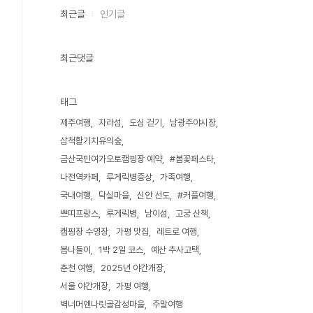
최근글
인기글
최근댓글
태그
제주여행
자라섬
도심 걷기
남광주야시장
삼척활기치유의숲
금산국민여가오토캠핑장 예약
#봄꽃페스타
나전역카페
루게릭병증상
가족여행
국내여행
닥실마을
신안 선도
#커플여행
쁘띠프랑스
루게릭병
남이섬
고궁 산책
캠핑장 수영장
가평 맛집
레트로 여행
봄나들이
1박 2일 코스
예산 추사고택
춘천 여행
2025년 야간개장
서울 야간개장
가평 여행
벽너머엔나릿골감성마을
주말여행