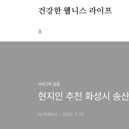
본문 바로가기
건강한 웰니스 라이프
홈
카테고리 없음
현지인 추천 화성시 송산
by 핏앤테크
2025. 7. 15.