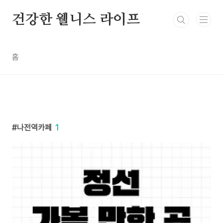
본문 바로가기
건강한 웰니스 라이프
홈
나전역카페
1