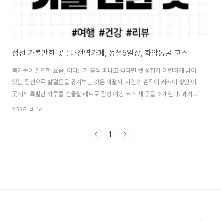
정선 가볼만한 곳 : 나전역카페, 정선5일장, 화암동굴 코스
봄기운이 완연한 요즘, 어디론가 훌쩍 떠나고 싶다면 옛 정취가 아련하게 남아
있는 정선으로 발걸음을 옮겨보는 것은 어떨까. 시간의 흔적이 켜켜이 쌓인 이
곳에서 특별한 하루를 선물할 레트로 감성 여행 코스 세 곳을 소개한다. 과거의
숨결과 현재의 활기가 공존하는 정선에서 잊지 못할 추억을 만들어보자. 📍 추
2025. 4. 16.
천 코스: 나전역카페 → 정선5일장(정선아리랑시장) → 화암동굴1. 과거와 현
재가 만나는 간이역, 나전역카페한때 탄광 산업의 부흥과 함께 광부들로 붐볐
1
던 나전역은 시간이 흘러 열차가 서지 않는 간이역이 되었지만, 이제는 그 시절
의 추억을 고스란히 간직한 나전역카페로 다시 태어났다. 1969년 지어진 역
건물의 원형을 거의 그대로 살려 옛 대합실과 빛바랜 열차 시간표, 역무원 모형
등이 남아있어 마치 시..