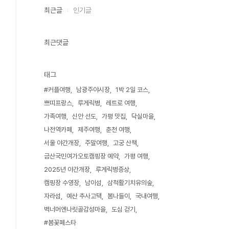
최근글
인기글
최근댓글
태그
#커플여행
남광주야시장
1박 2일 코스
쁘띠프랑스
루게릭병
레트로 여행
가족여행
신안 선도
가평 맛집
닥실마을
나전역카페
제주여행
춘천 여행
서울 야간개장
주말여행
고궁 산책
금산국민여가오토캠핑장 예약
가평 여행
2025년 야간개장
루게릭병증상
캠핑장 수영장
남이섬
삼척활기치유의숲
자라섬
예산 추사고택
봄나들이
국내여행
벽너머엔나릿골감성마을
도심 걷기
#봄꽃페스타