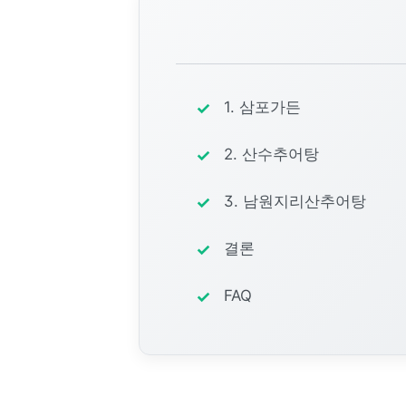
1. 삼포가든
2. 산수추어탕
3. 남원지리산추어탕
결론
FAQ