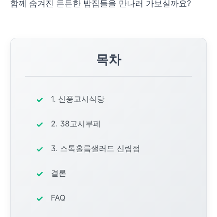
함께 숨겨진 든든한 밥집들을 만나러 가보실까요?
목차
1. 신풍고시식당
2. 38고시부페
3. 스톡홀름샐러드 신림점
결론
FAQ