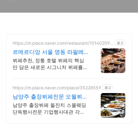
https://m.place.naver.com/restaurant/101402094
광고
8
르메르디앙 서울 명동 라팔레
트 파리
뷔페추천, 정통 호텔 뷔페의 핵심
만 담은 새로운 시그니처 뷔페를
만나보세요. 최대 40% 할인 혜택
https://m.place.naver.com/place/35228559
광고
남양주 출장뷔페전문 오월뷔페
남양주 프리미엄 행사전문뷔페
남양주 출장뷔페 돌잔치 스몰웨딩
단독행사전문 기업행사대관 각종
연회잔치 소인원행사 최고의 음식
과 최상의 서비스로 감동을 선사하
는 오월뷔페 입니다.