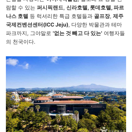
람할 수 있는
퍼시픽랜드
,
신라호텔, 롯데호텔, 파르
나스 호텔
등 럭셔리한 특급 호텔들과
골프장
,
제주
국제컨벤션센터(ICC Jeju)
, 다양한 박물관과 테마
파크까지, 그야말로
'없는 것 빼고 다 있는'
여행자들
의 천국이다.