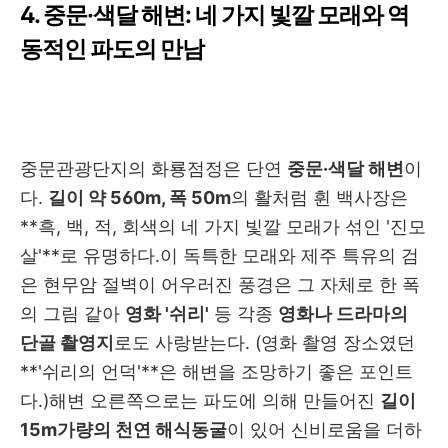
4. 중문·색달 해변: 네 가지 빛깔 모래와 역
동적인 파도의 만남
중문관광단지의 화룡점정은 단연
중문·색달 해변
이
다.
길이 약 560m, 폭 50m
의 활처럼 휜 백사장은
**흑, 백, 적, 회색의 네 가지 빛깔 모래가 섞인 '진모
살'**로 유명하다.
이 독특한 모래와 제주 특유의 검
은 현무암 절벽이 어우러진 풍경은 그 자체로 한 폭
의 그림 같아
영화 '쉬리'
등 각종
영화나 드라마의
단골 촬영지
로도 사랑받는다. (영화 촬영 장소였던
**'쉬리의 언덕'**은 해변을 조망하기 좋은 포인트
다.)
해변 오른쪽으로는 파도에 의해 만들어진
길이
15m가량의 천연 해식동굴
이 있어 신비로움을 더하