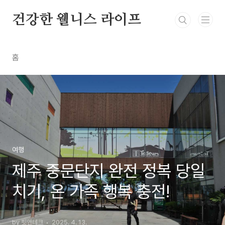
본문 바로가기
건강한 웰니스 라이프
홈
여행
제주 중문단지 완전 정복 당일
치기, 온 가족 행복 충전!
by 핏앤테크
2025. 4. 13.