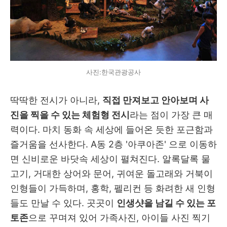
사진:한국관광공사
딱딱한 전시가 아니라,
직접 만져보고 안아보며 사
진을 찍을 수 있는 체험형 전시
라는 점이 가장 큰 매
력이다. 마치 동화 속 세상에 들어온 듯한 포근함과
즐거움을 선사한다.
A동 2층 '아쿠아존' 으로 이동하
면 신비로운 바닷속 세상이 펼쳐진다. 알록달록 물
고기, 거대한 상어와 문어, 귀여운 돌고래와 거북이
인형들이 가득하며, 홍학, 펠리컨 등 화려한 새 인형
들도 만날 수 있다. 곳곳이
인생샷을 남길 수 있는 포
토존
으로 꾸며져 있어 가족사진, 아이들 사진 찍기