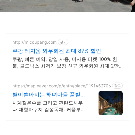
http://m.coupang.com
광고
쿠팡 테지움 와우회원 최대 87% 할인
쿠팡, 빠른 예약, 당일 사용, 미사용 티켓 100% 환
불, 골드박스 최저가 보장 신규 와우회원 최대 2만3
천원 쿠폰팩+5% 추가적립 혜택! 여행도 이제 쿠팡
에서!
https://map.naver.com/p/entry/place/1191452706
광고
별이쏟아지는 해녀마을 풀빌라
르세라핌도 다녀간 감성풀빌라
사계절온수풀 그리고 핀란드사우
나 대형자쿠지 감성독채. 커플부터
대가족까지 힐링숙소 여행피로 녹
이는 온수풀과 스파, 불멍.제주해
녀마을 돌담길 속에서느끼는 온전