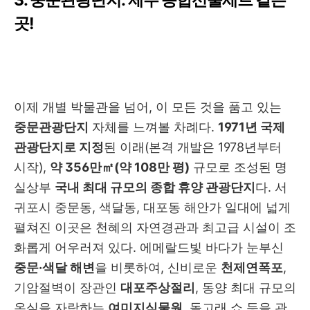
3. 중문관광단지: 제주 종합선물세트 같은
곳!
이제 개별 박물관을 넘어, 이 모든 것을 품고 있는
중문관광단지
자체를 느껴볼 차례다.
1971년 국제
관광단지로 지정
된 이래(본격 개발은 1978년부터
시작),
약 356만㎡(약 108만 평)
규모로 조성된 명
실상부
국내 최대 규모의 종합 휴양 관광단지
다. 서
귀포시 중문동, 색달동, 대포동 해안가 일대에 넓게
펼쳐진 이곳은 천혜의 자연경관과 최고급 시설이 조
화롭게 어우러져 있다. 에메랄드빛 바다가 눈부신
중문·색달 해변
을 비롯하여, 신비로운
천제연폭포
,
기암절벽이 장관인
대포주상절리
, 동양 최대 규모의
온실을 자랑하는
여미지식물원
, 돌고래 쇼 등을 관