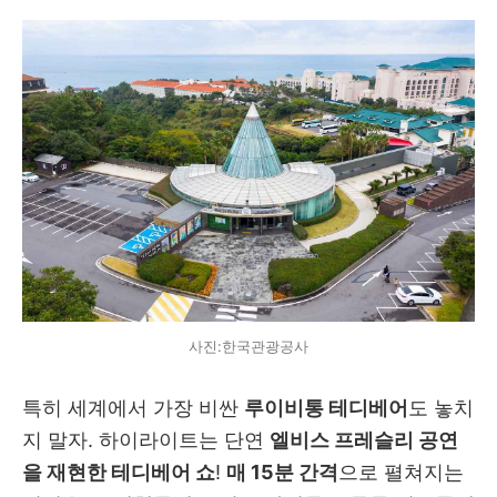
사진:한국관광공사
특히 세계에서 가장 비싼
루이비통 테디베어
도 놓치
지 말자.
하이라이트는 단연
엘비스 프레슬리 공연
을 재현한 테디베어 쇼
!
매 15분 간격
으로 펼쳐지는