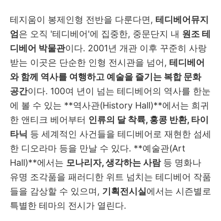
테지움이 봉제인형 전반을 다룬다면,
테디베어뮤지
엄
은 오직 '테디베어'에 집중한, 중문단지 내
원조 테
디베어 박물관
이다. 2001년 개관 이후 꾸준히 사랑
받는 이곳은 단순한 인형 전시관을 넘어,
테디베어
와 함께 역사를 여행하고 예술을 즐기는 복합 문화
공간
이다. 100여 년이 넘는 테디베어의 역사를 한눈
에 볼 수 있는 **역사관(History Hall)**에서는 희귀
한 앤티크 베어부터
인류의 달 착륙, 홍콩 반환, 타이
타닉
등 세계적인 사건들을 테디베어로 재현한 섬세
한 디오라마 등을 만날 수 있다. **예술관(Art
Hall)**에서는
모나리자, 생각하는 사람
등 명화나
유명 조각품을 패러디한 위트 넘치는 테디베어 작품
들을 감상할 수 있으며,
기획전시실
에서는 시즌별로
특별한 테마의 전시가 열린다.